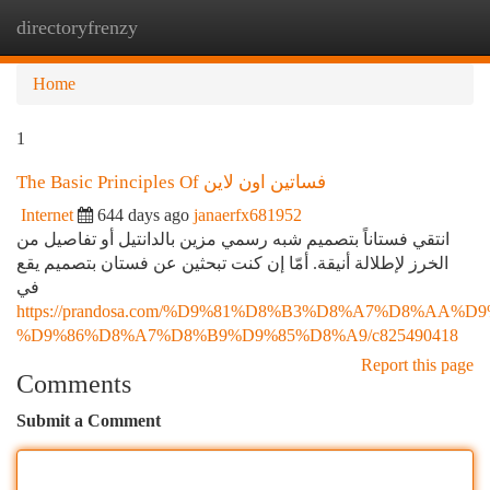
directoryfrenzy
Togg
navi
Home
1
The Basic Principles Of فساتين اون لاين
Internet
644 days ago
janaerfx681952
انتقي فستاناً بتصميم شبه رسمي مزين بالدانتيل أو تفاصيل من
الخرز لإطلالة أنيقة. أمّا إن كنت تبحثين عن فستان بتصميم يقع
في
https://prandosa.com/%D9%81%D8%B3%D8%A7%D8%AA%D
%D9%86%D8%A7%D8%B9%D9%85%D8%A9/c825490418
Report this page
Comments
Submit a Comment