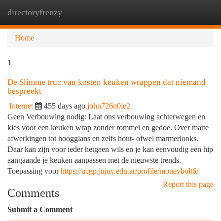
directoryfrenzy
Togg
navi
Home
1
De Slimme truc van kosten keuken wrappen dat niemand
bespreekt
Internet
455 days ago
john726n0ie2
Geen Verbouwing nodig: Laat ons verbouwing achterwegen en
kies voor een keuken wrap zonder rommel en gedoe. Over matte
afwerkingen tot hoogglans en zelfs hout- ofwel marmerlooks.
Daar kan zijn voor ieder hetgeen wils en je kan eenvoudig een hip
aangaande je keuken aanpassen met de nieuwste trends.
Toepassing voor
https://ucgp.jujuy.edu.ar/profile/moneybolt6/
Report this page
Comments
Submit a Comment