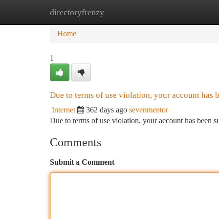
directoryfrenzy
Home
New Site Listings
Add Site
Ca
Home
1
Due to terms of use violation, your account has
Internet
362 days ago
sevenmentor
Due to terms of use violation, your account has been
Comments
Submit a Comment