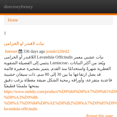
directoryfrenzy
Togg
navi
Home
1
نبات لافندر او الخزامى
Internet
336 days ago
josiah1l20eil2
اللافندر أو الخزامى Lavandula Officinalis نبات عشبي معمر
ينتمي إلى الفصيلة الشفوية Lamiaceae، ويُعد من أكثر النباتات
العطرية شهرةً واستخدامًا منذ القدم. يتميز بشجيرة صغيرة قائمة
قد يصل ارتفاعها ما بين 30 إلى 80 سم، ذات سيقان خشبية
قاعدية متفرعة، وأوراقه رمحية الشكل ضيقة مغطاة بزغب دقيق
يمنحها ملمسًا قطيفيًا
https://www.mshtly.com/product/%D9%84%D8%A7%D9%81
%D8%A3%D9%88-
%D8%A7%D9%84%D8%AE%D8%B2%D8%A7%D9%85%D9%
lavandula-officinalis
Report this page