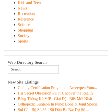
Kids and Teens
News
Recreation
Reference
Science
Shopping
Society
Sports
Web Directory Search
New Site Listings
Coding Certification Program in Ameerpet: Your...
His Secret Obsession PDF: Uncover the Reality
Bảng Thống Kê VIP - Giải Đặc Biệt Mới Nhất
Orthopedic Surgeon In Pune: Bone & Joint Specia...
Soi Cầu Bộ Số 36 - Số Đầu Ba Ba: Dự Số ...