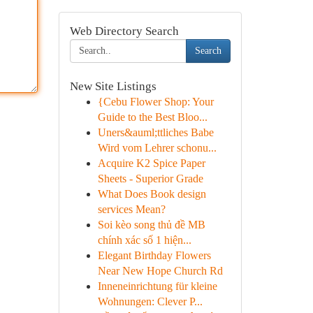
Web Directory Search
Search
New Site Listings
{Cebu Flower Shop: Your
Guide to the Best Bloo...
Uners&auml;ttliches Babe
Wird vom Lehrer schonu...
Acquire K2 Spice Paper
Sheets - Superior Grade
What Does Book design
services Mean?
Soi kèo song thủ đề MB
chính xác số 1 hiện...
Elegant Birthday Flowers
Near New Hope Church Rd
Inneneinrichtung für kleine
Wohnungen: Clever P...