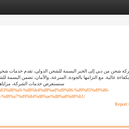
tegories
Register
Login
ة شحن من دبي إلى الخبر البسمة للشحن الدولي، تقدم خدمات شحن م
بكفاءة عالية. مع التزامها بالجودة، السرعة، والأمان، تضمن البسمة ل
سنستعرض خدمات الشركة، مزاياها،
%d9%83%d8%a9-%d8%b4%d8%ad%d9%86-%d9%85%d9%86-
-%d8%a7%d9%84%d8%ae%d8%a8%d8%b1/
Report 