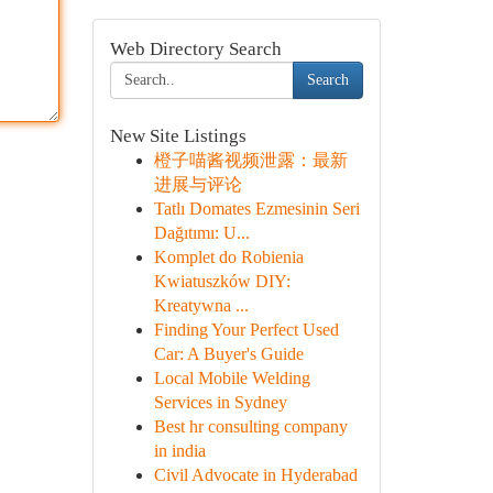
Web Directory Search
Search
New Site Listings
橙子喵酱视频泄露：最新
进展与评论
Tatlı Domates Ezmesinin Seri
Dağıtımı: U...
Komplet do Robienia
Kwiatuszków DIY:
Kreatywna ...
Finding Your Perfect Used
Car: A Buyer's Guide
Local Mobile Welding
Services in Sydney
Best hr consulting company
in india
Civil Advocate in Hyderabad