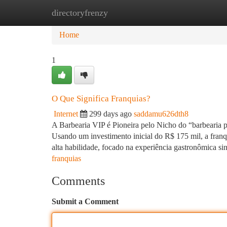
directoryfrenzy
Home
New Site Listings
Add Site
Ca
Home
1
O Que Significa Franquias?
Internet
299 days ago
saddamu626dth8
A Barbearia VIP é Pioneira pelo Nicho do “barbearia pr
Usando um investimento inicial do R$ 175 mil, a franqu
alta habilidade, focado na experiência gastronômica si
franquias
Comments
Submit a Comment