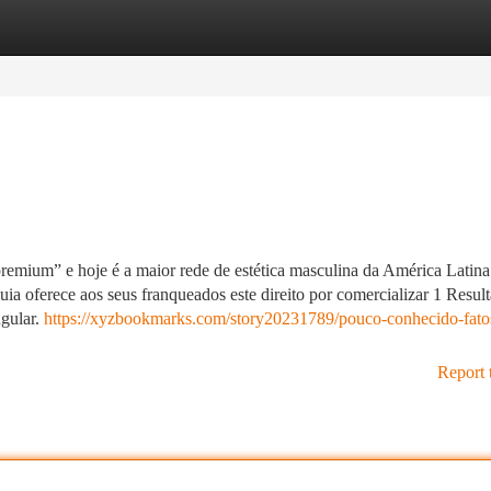
tegories
Register
Login
emium” e hoje é a maior rede de estética masculina da América Latina
ia oferece aos seus franqueados este direito por comercializar 1 Resul
ngular.
https://xyzbookmarks.com/story20231789/pouco-conhecido-fato
Report 