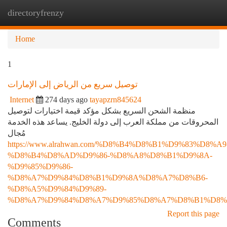
directoryfrenzy
Togg
navi
Home
1
توصيل سريع من الرياض إلى الإمارات
Internet
274 days ago
tayapzrn845624
منظمة الشحن السريع بشكل مؤكد قيمة اختيارات لتوصيل
المحروقات من مملكة العرب إلى دولة الخليج. يساعد هذه الخدمة
مُجال
https://www.alrahwan.com/%D8%B4%D8%B1%D9%83%D8%A9
%D8%B4%D8%AD%D9%86-%D8%A8%D8%B1%D9%8A-
%D9%85%D9%86-
%D8%A7%D9%84%D8%B1%D9%8A%D8%A7%D8%B6-
%D8%A5%D9%84%D9%89-
%D8%A7%D9%84%D8%A7%D9%85%D8%A7%D8%B1%D8%
Report this page
Comments