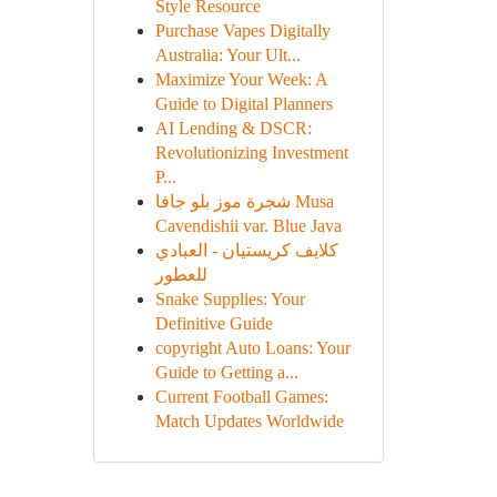
Style Resource
Purchase Vapes Digitally
Australia: Your Ult...
Maximize Your Week: A
Guide to Digital Planners
AI Lending & DSCR:
Revolutionizing Investment
P...
شجرة موز بلو جافا Musa
Cavendishii var. Blue Java
كلايف كريستيان - العبادي
للعطور
Snake Supplies: Your
Definitive Guide
copyright Auto Loans: Your
Guide to Getting a...
Current Football Games:
Match Updates Worldwide