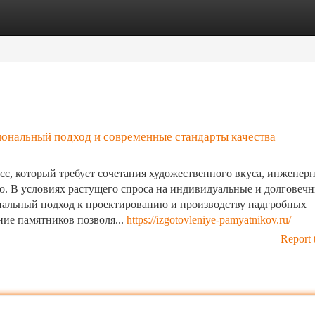
tegories
Register
Login
иональный подход и современные стандарты качества
с, который требует сочетания художественного вкуса, инженер
о. В условиях растущего спроса на индивидуальные и долговеч
нальный подход к проектированию и производству надгробных
ие памятников позволя...
https://izgotovleniye-pamyatnikov.ru/
Report 