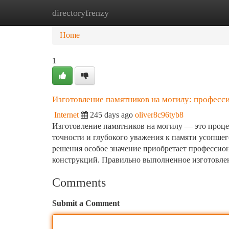
directoryfrenzy
Home
New Site Listings
Add Site
Ca
Home
1
Изготовление памятников на могилу: професс
Internet
245 days ago
oliver8c96tyb8
Изготовление памятников на могилу — это процес
точности и глубокого уважения к памяти усопшег
решения особое значение приобретает профессио
конструкций. Правильно выполненное изготовлен
Comments
Submit a Comment