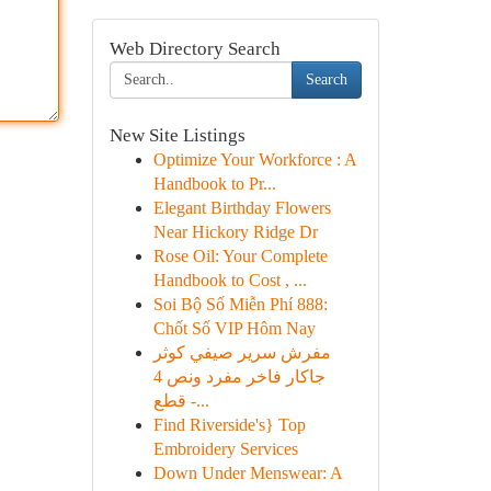
Web Directory Search
Search
New Site Listings
Optimize Your Workforce : A
Handbook to Pr...
Elegant Birthday Flowers
Near Hickory Ridge Dr
Rose Oil: Your Complete
Handbook to Cost , ...
Soi Bộ Số Miễn Phí 888:
Chốt Số VIP Hôm Nay
مفرش سرير صيفي كوثر
جاكار فاخر مفرد ونص 4
قطع -...
Find Riverside's} Top
Embroidery Services
Down Under Menswear: A