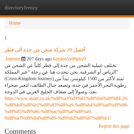
directoryfrenzy
Togg
navi
Home
1
أفضل 20 شركة شحن من جدة الى قطر
Internet
207 days ago
kayden5x00phy9
تختلف عملية الشحن من جدة إلى قطر كلياً عن الشحن من
الرياض أو الشرقية. نحن نتحدث هنا عن رحلة “عبر المملكة”
(Cross-Kingdom Journey) تمتد لأكثر من 1500 كيلومتر، تبدأ من
رطوبة البحر الأحمر في جدة، وتصعد جبال الطائف، لتعبر صحراء
نجد، وصولاً إلى ضفاف الخليج العربي في الدوحة.
https://www.alsaif.co.uk/%d8%a3%d9%81%d8%b6%d9%84-20-
%d8%b4%d8%b1%d9%83%d8%a9-%d8%b4%d8%ad%d9%86-
%d9%85%d9%86-%d8%ac%d8%af%d8%a9-
%d8%a7%d9%84%d9%89-%d9%82%d8%b7%d8%b1/
Report this page
Comments