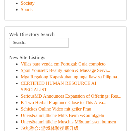
Society
Sports
Web Directory Search
New Site Listings
Villas para venda em Portugal: Guia completo
Spoil Yourself: Beauty Salon & Massage Servi...
Mga Regalong Kapaskuhan ng mga Ilaw sa Pilipina...
CERTIFIED HUMAN RESOURCE AI
SPECIALIST
SeriousMD Announces Expansion of Offerings: Res...
K Two Herbal Fragrance Close to This Area...
Schickes Online Video mit geiler Frau
Uners&auml;ttliche Milfs Beim v&ouml;geln
Uners&auml;ttliche Muschis M&uuml;ssen bumsen
J9九游会: 游戏体验彻底升级