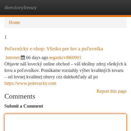
directoryfrenzy
Togg
navi
Home
1
Poľovnícky e-shop: Všetko pre lov a poľovníka
Internet
66 days ago
tegankcvf860901
Objavte náš lovecký online obchod – váš ideálny zdroj všetkých k
lovu a poľovníkov. Ponúkame rozsiahly výber kvalitných tovaru
– od lovnej kvalitnej obuvy cez dalekohľady až po
https://www.polovacky.com
Report this page
Comments
Submit a Comment