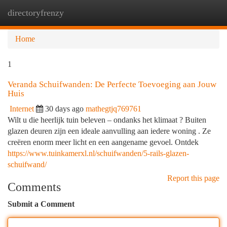
directoryfrenzy
Togg
navi
Home
1
Veranda Schuifwanden: De Perfecte Toevoeging aan Jouw
Huis
Internet
30 days ago
mathegtjq769761
Wilt u die heerlijk tuin beleven – ondanks het klimaat ? Buiten
glazen deuren zijn een ideale aanvulling aan iedere woning . Ze
creëren enorm meer licht en een aangename gevoel. Ontdek
https://www.tuinkamerxl.nl/schuifwanden/5-rails-glazen-
schuifwand/
Report this page
Comments
Submit a Comment