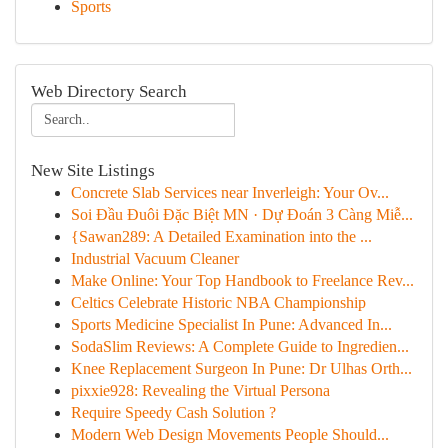
Sports
Web Directory Search
New Site Listings
Concrete Slab Services near Inverleigh: Your Ov...
Soi Đầu Đuôi Đặc Biệt MN · Dự Đoán 3 Càng Miễ...
{Sawan289: A Detailed Examination into the ...
Industrial Vacuum Cleaner
Make Online: Your Top Handbook to Freelance Rev...
Celtics Celebrate Historic NBA Championship
Sports Medicine Specialist In Pune: Advanced In...
SodaSlim Reviews: A Complete Guide to Ingredien...
Knee Replacement Surgeon In Pune: Dr Ulhas Orth...
pixxie928: Revealing the Virtual Persona
Require Speedy Cash Solution ?
Modern Web Design Movements People Should...