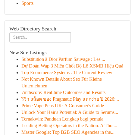
Sports
Web Directory Search
New Site Listings
Substitution à Dior Parfum Sauvage : Les ...
Dự Đoán Wap 3 Miền Chốt Bộ Lô XSMB Hiệu Quả
Top Ecommerce Systems : The Current Review
Not Known Details About Seo Für Kleine
Unternehmen
7mthscore: Real-time Outcomes and Results
รีวิว สล็อต ของ Pragmatic Play แตกง่าย ปี 2026:...
Prime Vape Pens UK: A Consumer's Guide
Unlock Your Hair's Potential: A Guide to Serums...
Ternakwin: Panduan Lengkap bagi pemula
Leading Betting Operators in the Nation: A Thor...
Master Google: Top B2B SEO Agencies in the...